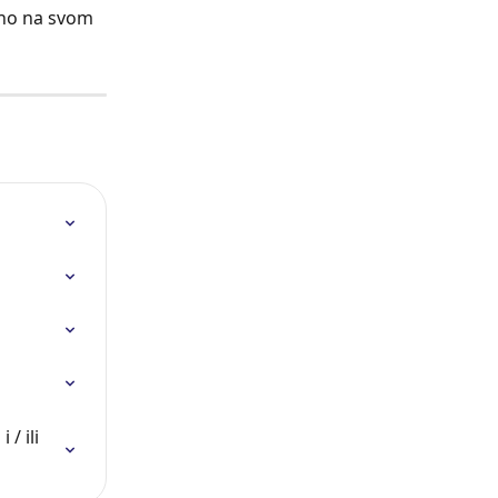
no na svom 
/ ili 