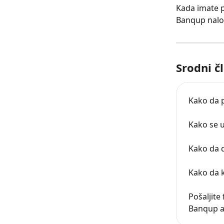
Kada imate p
Banqup nalo
Srodni č
Kako da p
Kako se u
Kako da d
Kako da k
Pošaljite 
Banqup a