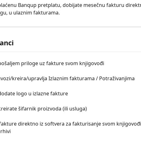
laćenu Banqup pretplatu, dobijate mesečnu fakturu direkt
gu, u ulaznim fakturama.
lanci
ošaljem priloge uz fakture svom knjigovođi
vozi/kreira/upravlja Izlaznim fakturama / Potraživanjima
odate logo u izlazne fakture
reirate šifarnik proizvoda (ili usluga)
fakture direktno iz softvera za fakturisanje svom knjigovođi i 
rhivi