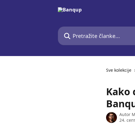
Pređi na glavni sadržaj
Pretražite članke...
Sve kolekcije
Kako 
Banqu
Autor
M
24. сеп