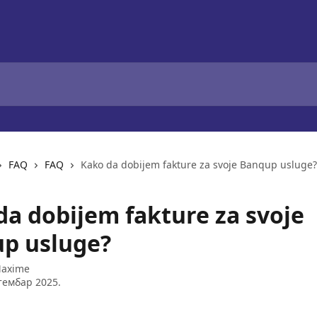
FAQ
FAQ
Kako da dobijem fakture za svoje Banqup usluge?
da dobijem fakture za svoje
p usluge?
axime
тембар 2025.