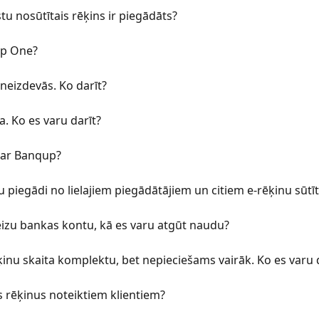
tu nosūtītais rēķins ir piegādāts?
up One?
neizdevās. Ko darīt?
. Ko es varu darīt?
u ar Banqup?
u piegādi no lielajiem piegādātājiem un citiem e-rēķinu sūtī
izu bankas kontu, kā es varu atgūt naudu?
ķinu skaita komplektu, bet nepieciešams vairāk. Ko es varu 
s rēķinus noteiktiem klientiem?