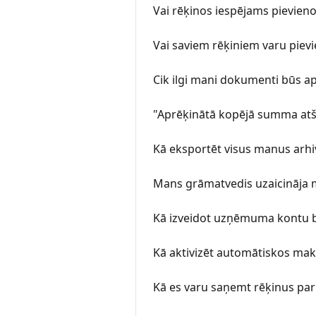
Vai rēķinos iespējams pievien
Vai saviem rēķiniem varu pie
Cik ilgi mani dokumenti būs a
"Aprēķinātā kopējā summa atš
Kā eksportēt visus manus arh
Mans grāmatvedis uzaicināja 
Kā izveidot uzņēmuma kontu 
Kā aktivizēt automātiskos 
Kā es varu saņemt rēķinus p