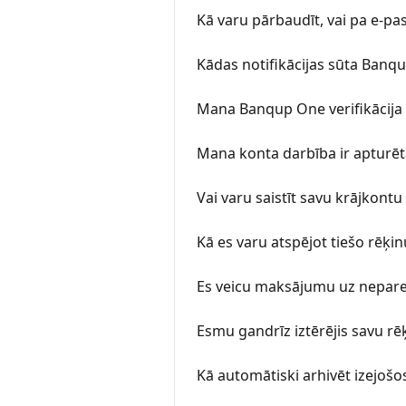
Kā varu pārbaudīt, vai pa e-pas
Kādas notifikācijas sūta Banq
Mana Banqup One verifikācija 
Mana konta darbība ir apturēta
Vai varu saistīt savu krājkont
Kā es varu atspējot tiešo rēķin
Es veicu maksājumu uz nepare
Esmu gandrīz iztērējis savu rē
Kā automātiski arhivēt izejošo