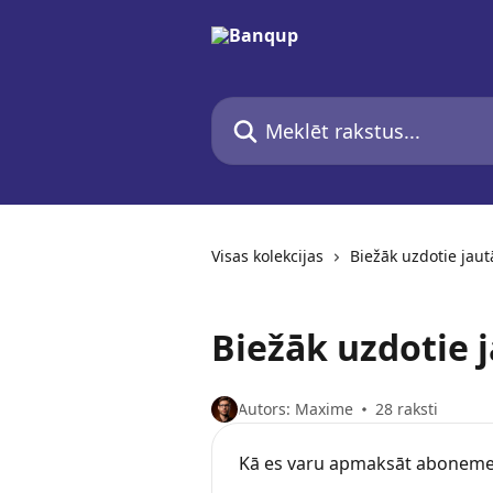
Pāriet uz galveno saturu
Meklēt rakstus...
Visas kolekcijas
Biežāk uzdotie jau
Biežāk uzdotie 
Autors: Maxime
28 raksti
Kā es varu apmaksāt aboneme