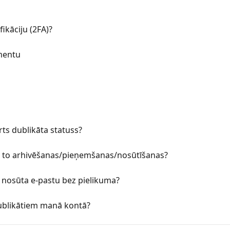
fikāciju (2FA)?
ementu
ts dublikāta statuss?
ēc to arhivēšanas/pieņemšanas/nosūtīšanas?
n nosūta e-pastu bez pielikuma?
dublikātiem manā kontā?