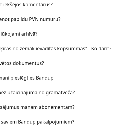
ot iekšējos komentārus?
vienot papildu PVN numuru?
plūkojami arhīvā?
ķiras no zemāk ievadītās kopsummas" - Ko darīt?
ivētos dokumentus?
mani pieslēgties Banqup
bez uzaicinājuma no grāmatveža?
maksājumus manam abonementam?
ar saviem Banqup pakalpojumiem?