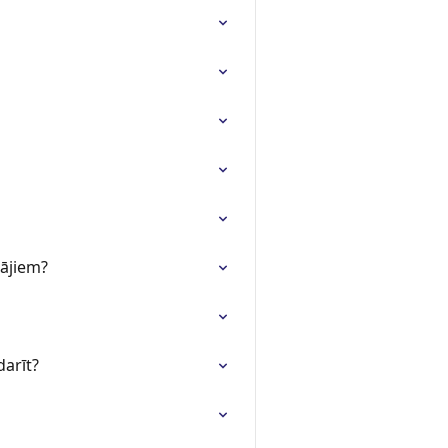
tājiem?
darīt?