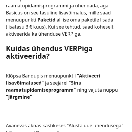
raamatupidamisprogrammiga ühendada, aga 
Basicus on see tasuline lisavõimalus, mille saad 
menüüpunkti 
Paketid
 all ise oma paketile lisada 
(lisatasu 3 € kuus). Kui see tehtud, saad koheselt 
aktiveerida ka ühenduse VERPiga.
Kuidas ühendus VERPiga 
aktiveerida?
Klõpsa Banqupis menüüpunktil 
"Aktiveeri 
lisavõimalused"
 ja seejärel
 "Sinu 
raamatupidamiseprogramm" 
ning vajuta nuppu
"Järgmine"
Avanevas aknas kastikeses "Alusta uue ühendusega" 