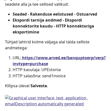
seadete alla ja tee sellised valikud:
Seaded - Rakenduse eelistused - Ostuarved
Ekspordi tarnija andmed - Ekspordi 
konnektorite kaudu - HTTP konnektoriga 
eksportimine
Tühjad lahtrid kolme väljaga alal täida selliste 
andmetega:
URL:
 https://www.arved.ee/banquptoerp/verp?
invtype=purchase
HTTP kasutaja: UPEstonia
HTTP salasõna: send1nvoice
Klõpsa üleval 
Salvesta
.