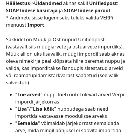
Häälestus
->
Üldandmed
 aknas sakil 
Unifiedpost
: 
SOAP liidese kasutaja
 ja 
SOAP liidese parool
.
* Andmete sisse lugemiseks tuleks valida VERPi 
menüüst 
Import
.
Sakkidel on Müük ja Ost nupud Unifiedpost 
(vastavalt siis müügiarvete ja ostuarvete impordiks).
Müük all on üks lisavalik, müügi impordil saab aknas 
oleva nimekirja peal klõpsata hiire paremat nuppu ja 
valida, kas imporditakse Banqupis sisestatud arveid 
või raamatupidamistarkvarast saadetud (see valik 
salvestub)
"
Loe arved
" nupp: loeb ootel olevad arved Verpi 
impordi järjekorras
"
Lisa
"/"
Lisa kõik
" nuppudega saab need 
importida vastavasse moodulisse arveks
"
Eemalda
" võimaldab järjekorrast eemaldada 
arve, mida mingil põhjusel ei soovita importida