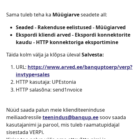
Sama tuleb teha ka 
Müügiarve
 seadete all:
Seaded - Rakenduse eelistused - Müügiarved
Ekspordi kliendi arved - Ekspordi konnektorite 
kaudu - HTTP konnektoriga eksportimine
Täida kolm välja ja klõpsa üleval 
Salvesta: 
URL: 
https://www.arved.ee/banquptoerp/verp?
invtype=sales
HTTP kasutaja: UPEstonia
HTTP salasõna: send1nvoice
Nüüd saada palun meie klienditeeninduse 
meiliaadressile 
teenindus@banqup.ee
 soov saada 
kasutajanimi ja parool, mis tuleb raamatupidajal 
sisestada VERPi.