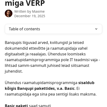
miga VERP
Written by
Maxime
December 19, 2025
Table of contents
Banqupis liiguvad arved, kviitungid ja teised 
dokumendid ettevõtte ja raamatupidaja vahel 
digitaalselt ja reaalajas. Ühenduse loomiseks 
raamatupidamisprogrammiga pole IT teadmisi vaja - 
lihtsad samm-sammult juhised leiad siitsamast 
juhendist.
Ühendus raamatupidamisprogrammiga 
sisaldub 
kõigis Banqupi pakettides, v.a. Basic
. Ei 
raamatupidaja ega sina pea sentigi lisaks maksma.
Basic paketi
 saad samuti 