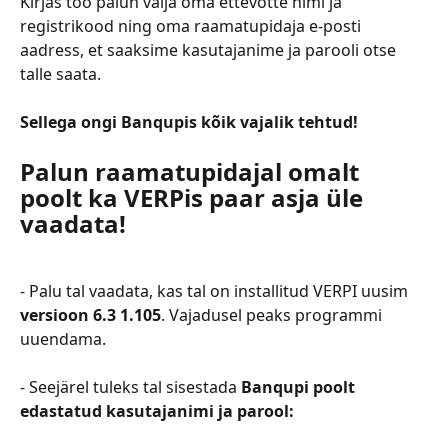
Kirjas too palun välja oma ettevõtte nimi ja 
registrikood ning oma raamatupidaja e-posti 
aadress, et saaksime kasutajanime ja parooli otse 
talle saata.
Sellega ongi Banqupis kõik vajalik tehtud!
Palun raamatupidajal omalt 
poolt ka VERPis paar asja üle 
vaadata!
- Palu tal vaadata, kas tal on installitud VERPI uusim 
versioon 6.3 1.105
. Vajadusel peaks programmi 
uuendama.
- Seejärel tuleks tal sisestada 
Banqupi poolt 
edastatud kasutajanimi ja parool: