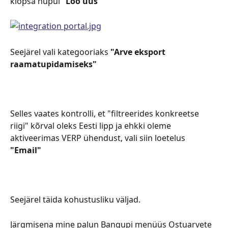
klõpsa nupul "
Loo uus"
Seejärel vali kategooriaks 
"Arve eksport 
raamatupidamiseks"
Selles vaates kontrolli, et "filtreerides konkreetse 
riigi" kõrval oleks Eesti lipp ja ehkki oleme 
aktiveerimas VERP ühendust, vali siin loetelus 
"Email"
Seejärel täida kohustusliku väljad.
Järgmisena mine palun Banqupi menüüs Ostuarvete 