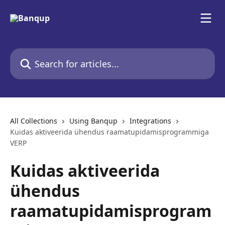
Skip to main content
Search for articles...
All Collections
Using Banqup
Integrations
Kuidas aktiveerida ühendus raamatupidamisprogrammiga
VERP
Kuidas aktiveerida
ühendus
raamatupidamisprogram